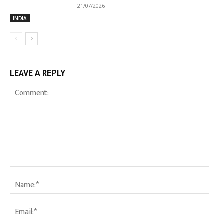
21/07/2026
INDIA
LEAVE A REPLY
Comment:
Na
Em