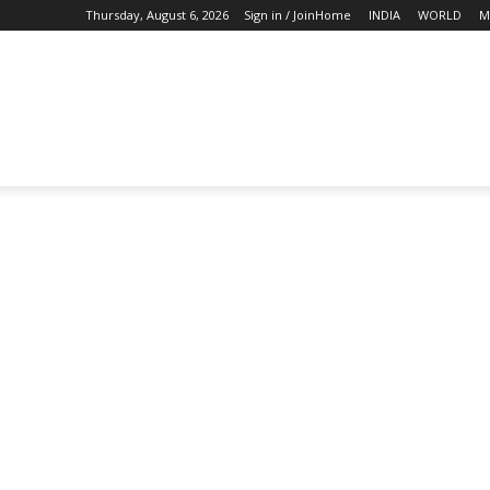
Thursday, August 6, 2026
Sign in / Join
Home
INDIA
WORLD
M