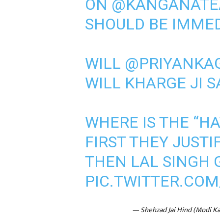
ON
@KANGANAT
SHOULD BE IMMED
WILL
@PRIYANKA
WILL KHARGE JI S
WHERE IS THE “H
FIRST THEY JUSTI
THEN LAL SINGH 
PIC.TWITTER.CO
— Shehzad Jai Hind (Modi K