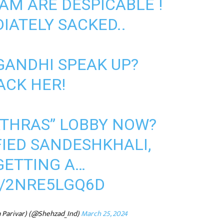
EAM
ARE DESPICABLE !
IATELY SACKED..
GANDHI
SPEAK UP?
ACK HER!
ATHRAS” LOBBY NOW?
FIED SANDESHKHALI,
GETTING A…
M/2NRE5LGQ6D
a Parivar) (@Shehzad_Ind)
March 25, 2024