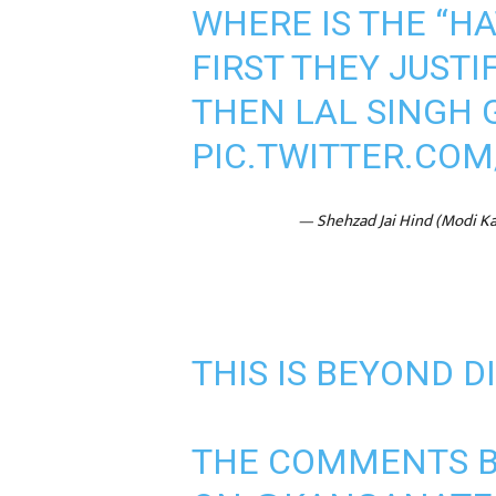
WHERE IS THE “H
FIRST THEY JUSTI
THEN LAL SINGH 
PIC.TWITTER.CO
— Shehzad Jai Hind (Modi K
THIS IS BEYOND D
THE COMMENTS 