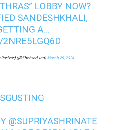
ATHRAS” LOBBY NOW?
FIED SANDESHKHALI,
GETTING A…
M/2NRE5LGQ6D
a Parivar) (@Shehzad_Ind)
March 25, 2024
ISGUSTING
BY
@SUPRIYASHRINATE