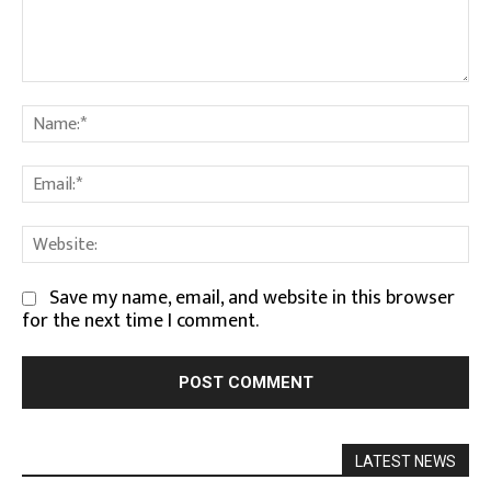
Comment:
Na
Em
We
Save my name, email, and website in this browser
for the next time I comment.
LATEST NEWS