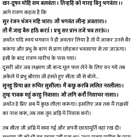
खर-दूषन मोहि सम बलवंता । तिन्हहि को मारइ बिनु भगवंता ।।
आगे रावण कहता है कि
सुर रंजन भऺजन महि भारा। जौं भगवंत लीन्ह अवतारा।।
तौ मैं जाइ बैरु हठि करउऺ । प्रभु सर प्रान तजें भव तरऊं।।
अर्थात यदि स्वयं भगवान ने ही अवतार लिया है तो मैं जाकर उनसे बैर
करूंगा और प्रभु के बाण से प्राण छोड़कर भवसागर से तर जाऊंगा।
इसी के बाद रावण मारीच के पास गया।
दूसरी ओर जब लक्ष्मण जी कन्द मूल फल लेने के लिए वन गये तब
अकेले में प्रभु श्रीराम जी हंसते हुए सीता जी से बोले…
सुनहु प्रिया ब्रत रुचिर सुसीला। मैं कछु करबि ललित नरलीला।।
तुम्ह पावक महुऺ करहु निवासा। जौं लगि करौऺ निसाचर नासा।।
अर्थात हे प्रिए अब मैं कुछ लीला करूंगा। इसलिए जब तक मैं राक्षसों
का नाश करूं, तब तक तुम अग्नि में निवास करो।
तब सीता जी अग्नि में समा गईं और अपनी छायामूर्ति वहां रख दी।