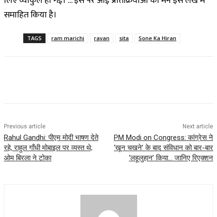
लिए व्याकुल हो गईं। … इस पर आई प्रतिक्रियाओं को मैंने इस लेख में
समाहित किया है।
TAGS
ram marichi
ravan
sita
Sone Ka Hiran
Previous article
Next article
Rahul Gandhi: पीएम मोदी भाषण देते
PM Modi on Congress: कांग्रेस ने
रहे, राहुल गाँधी मोबाइल पर व्यस्त थे;
‘खून चखने’ के बाद संविधान को बार-बार
ओम बिरला ने टोका
‘लहूलुहान’ किया… जानिए रिएक्शन