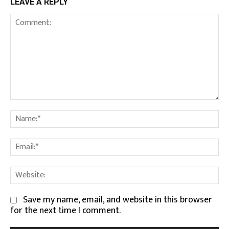
LEAVE A REPLY
Comment:
Na
Em
We
Save my name, email, and website in this browser
for the next time I comment.