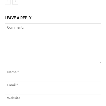
LEAVE A REPLY
Comment:
Na
Em
We