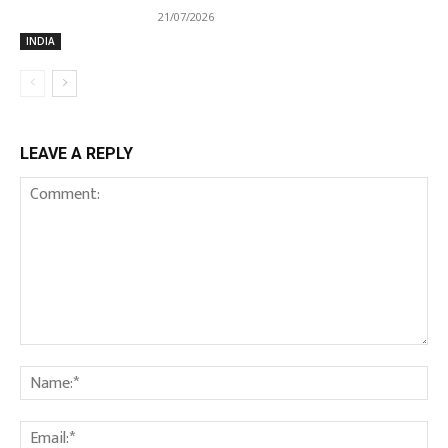
21/07/2026
INDIA
LEAVE A REPLY
Comment:
Na
Em