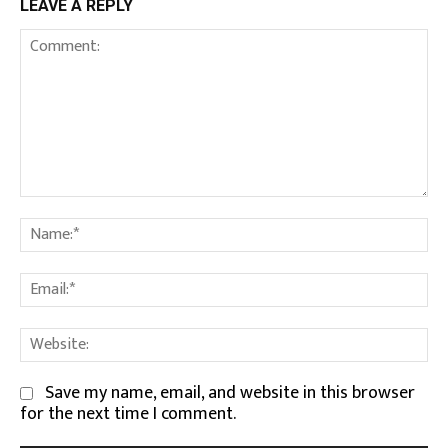
LEAVE A REPLY
Comment:
Na
Em
We
Save my name, email, and website in this browser
for the next time I comment.