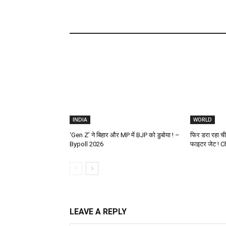
INDIA
WORLD
‘Gen Z’ ने बिहार और MP में BJP को डुबोया ! –
फिर डरा रहा च
Bypoll 2026
फाइटर जेट ! C
LEAVE A REPLY