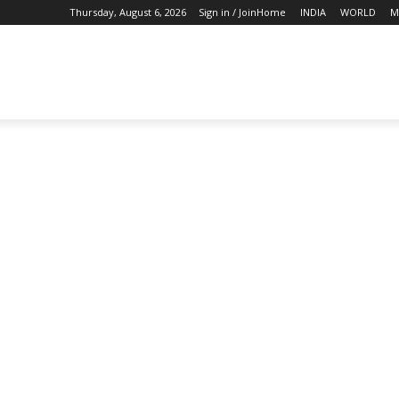
Thursday, August 6, 2026
Sign in / Join
Home
INDIA
WORLD
M