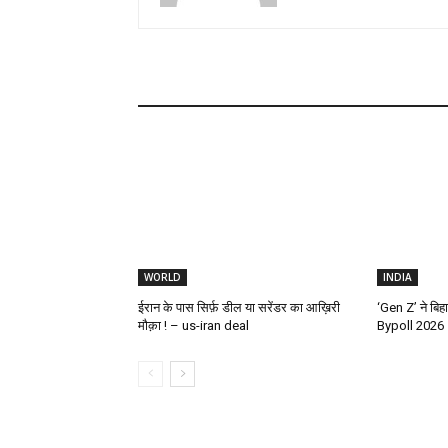
WORLD
INDIA
ईरान के पास सिर्फ़ डील या सरेंडर का आख़िरी
‘Gen Z’ ने बिह
मौक़ा ! – us-iran deal
Bypoll 2026