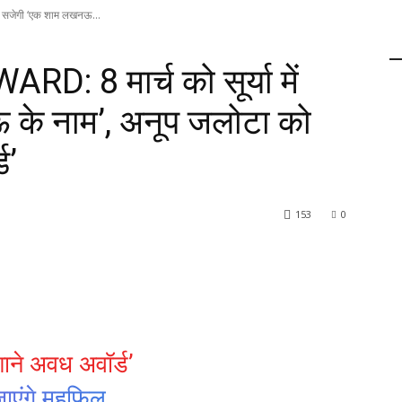
 सजेगी ‘एक शाम लखनऊ...
8 मार्च को सूर्या में
के नाम’, अनूप जलोटा को
ड’
153
0
ाने अवध अवॉर्ड’
ाएंगे महफिल