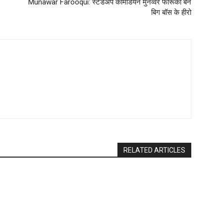
Munawar Farooqui: स्टैंडअप कॉमेडियन मुनव्वर फारूकी बने
बिग बॉस के हीरो
RELATED ARTICLES