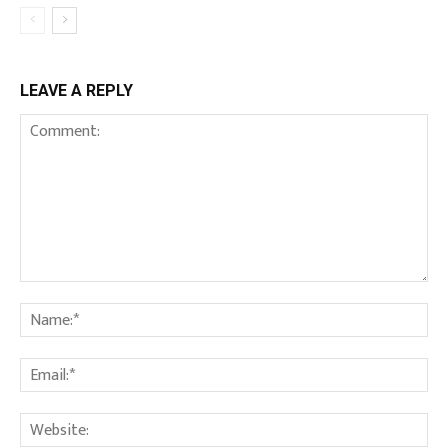
LEAVE A REPLY
Comment:
Na
Em
We