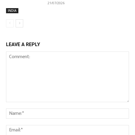
21/07/2026
INDIA
LEAVE A REPLY
Comment:
Na
Em